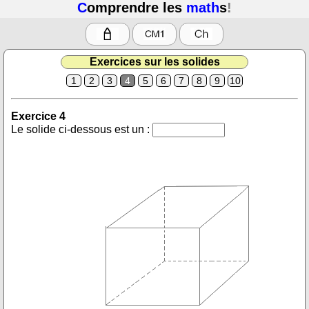
C
omprendre les
math
s
!
Exercices sur les solides
1
2
3
4
5
6
7
8
9
10
Exercice 4
Le solide ci-dessous est un :