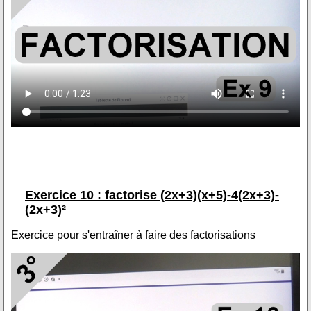
Exercice 10 : factorise (2x+3)(x+5)-4(2x+3)-
(2x+3)²
Exercice pour s'entraîner à faire des factorisations