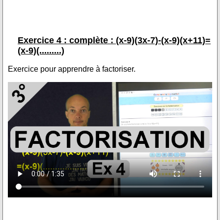
Exercice 4 : complète : (x-9)(3x-7)-(x-9)(x+11)=
(x-9)(.........)
Exercice pour apprendre à factoriser.