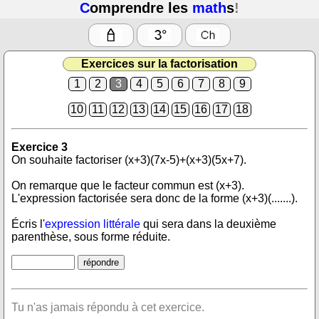
C
omprendre les
math
s
!
Exercices sur la factorisation
1
2
3
4
5
6
7
8
9
10
11
12
13
14
15
16
17
18
Exercice 3
On souhaite factoriser (x+3)(7x-5)+(x+3)(5x+7).
On remarque que le facteur commun est (x+3).
L'expression factorisée sera donc de la forme (x+3)(.......).
Écris l'
expression littérale
qui sera dans la deuxième
parenthèse, sous forme réduite.
Tu n'as jamais répondu à cet exercice.