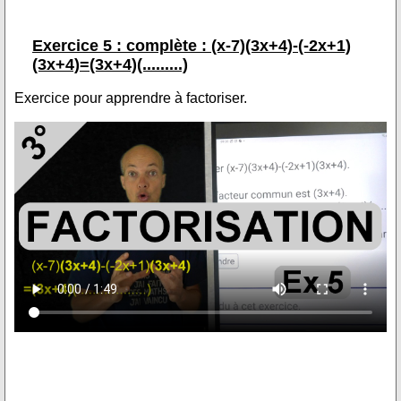
Exercice 5 : complète : (x-7)(3x+4)-(-2x+1)
(3x+4)=(3x+4)(.........)
Exercice pour apprendre à factoriser.