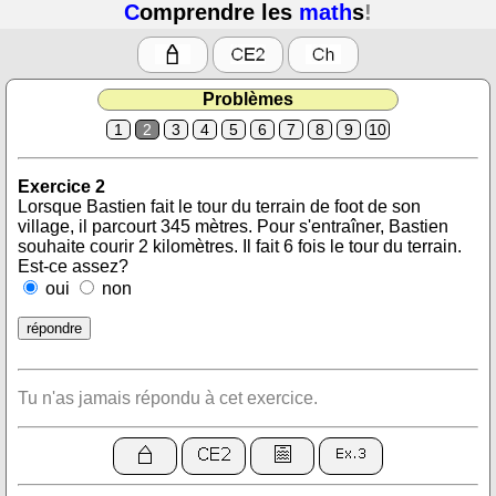
C
omprendre les
math
s
!
Problèmes
1
2
3
4
5
6
7
8
9
10
Exercice 2
Lorsque Bastien fait le tour du terrain de foot de son
village, il parcourt 345 mètres. Pour s'entraîner, Bastien
souhaite courir 2 kilomètres. Il fait 6 fois le tour du terrain.
Est-ce assez?
oui
non
Tu n'as jamais répondu à cet exercice.