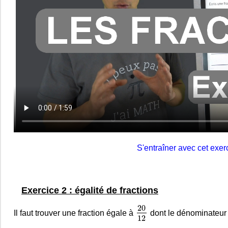
S'entraîner avec cet exer
Exercice 2 : égalité de fractions
20
12
20
Il faut trouver une fraction égale à
dont le dénominateur e
12