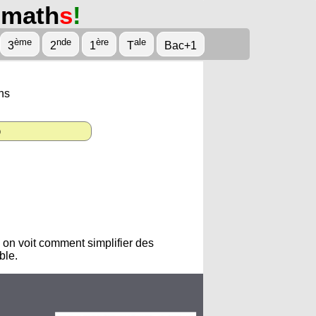
math
s
!
ème
nde
ère
ale
3
2
1
T
Bac+1
ns
o
s on voit comment simplifier des
ble.