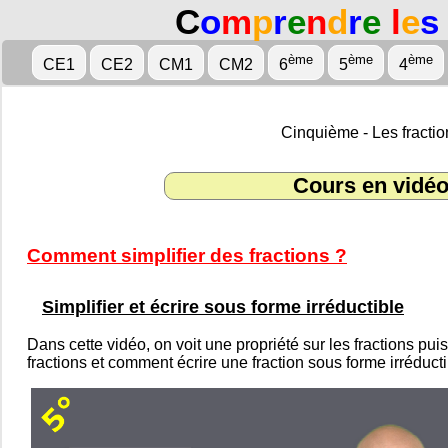
C
o
m
p
r
e
n
d
r
e
l
e
s
ème
ème
ème
CE1
CE2
CM1
CM2
6
5
4
Cinquième - Les fractio
Cours en vidé
Comment simplifier des fractions ?
Simplifier et écrire sous forme irréductible
Dans cette vidéo, on voit une propriété sur les fractions pui
fractions et comment écrire une fraction sous forme irréducti