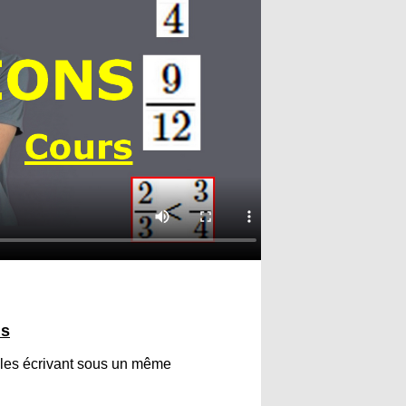
ns
 les écrivant sous un même