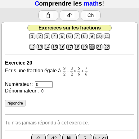
C
omprendre les
math
s
!
Exercices sur les fractions
1
2
3
4
5
6
7
8
9
10
11
12
13
14
15
16
17
18
19
20
21
22
Exercice 20
Écris une fraction égale à
.
Numérateur :
Dénominateur :
Tu n'as jamais répondu à cet exercice.