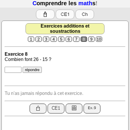
C
omprendre les
math
s
!
Exercices additions et
soustractions
1
2
3
4
5
6
7
8
9
10
Exercice 8
Combien font 26 - 15 ?
Tu n'as jamais répondu à cet exercice.