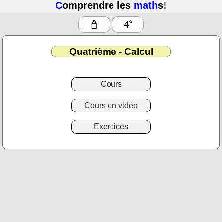
C
omprendre les
math
s
!
Quatrième - Calcul
Cours
Cours en vidéo
Exercices