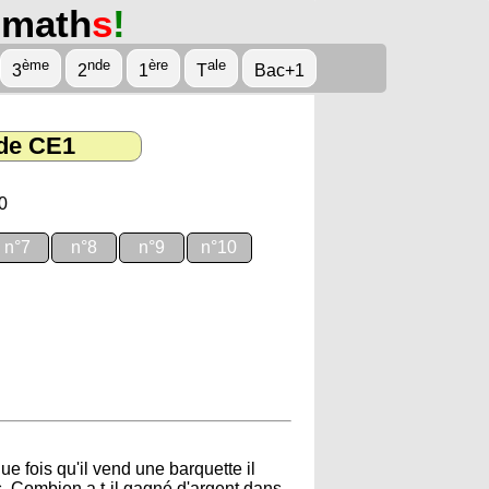
math
s
!
ème
nde
ère
ale
3
2
1
T
Bac+1
de CE1
0
n°7
n°8
n°9
n°10
 fois qu'il vend une barquette il
s. Combien a t-il gagné d'argent dans