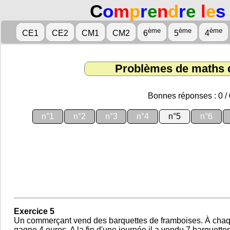
C
o
m
p
r
e
n
d
r
e
l
e
s
ème
ème
ème
CE1
CE2
CM1
CM2
6
5
4
Problèmes de maths 
Bonnes réponses : 0 / 
n°1
n°2
n°3
n°4
n°5
n°6
Exercice 5
Un commerçant vend des barquettes de framboises. À chaque
gagne 4 euros. A la fin d'une journée il a vendu 7 barquette