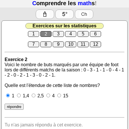
C
omprendre les
math
s
!
Exercices sur les statistiques
1
2
3
4
5
6
7
8
9
10
11
12
Exercice 2
Voici le nombre de buts marqués par une équipe de foot
lors de différents matchs de la saison : 0 - 3 - 1 - 1 - 0 - 4 - 1
- 2 - 0 - 2 - 1 - 3 - 0 - 2 - 1.
Quelle est l'étendue de cette liste de nombres?
1
1,4
2,5
4
15
Tu n'as jamais répondu à cet exercice.