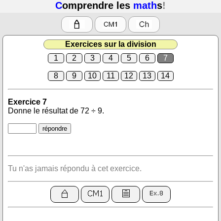
C
omprendre les
math
s
!
Exercices sur la division
1
2
3
4
5
6
7
8
9
10
11
12
13
14
Exercice 7
Donne le résultat de 72 ÷ 9.
Tu n'as jamais répondu à cet exercice.