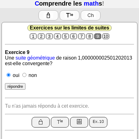
C
omprendre les
math
s
!
Exercices sur les limites de suites
1
2
3
4
5
6
7
8
9
10
Exercice 9
Une
suite géométrique
de raison 1,000000002501202013
est-elle convergente?
oui
non
Tu n'as jamais répondu à cet exercice.