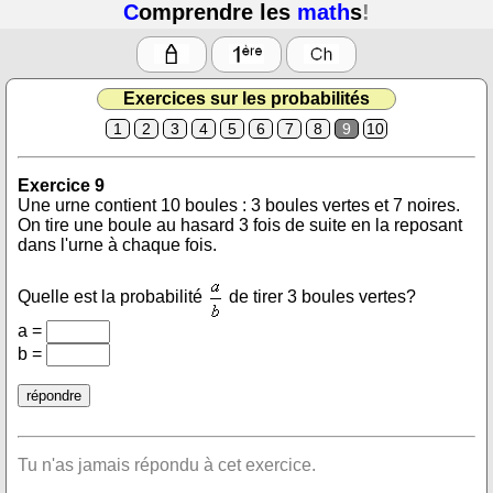
C
omprendre les
math
s
!
Exercices sur les probabilités
1
2
3
4
5
6
7
8
9
10
Exercice 9
Une urne contient 10 boules : 3 boules vertes et 7 noires.
On tire une boule au hasard 3 fois de suite en la reposant
dans l'urne à chaque fois.
Quelle est la probabilité
de tirer 3 boules vertes?
a =
b =
Tu n'as jamais répondu à cet exercice.