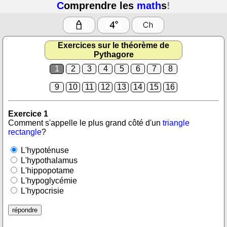
C
omprendre les
math
s
!
Exercices sur le théorème de
Pythagore
1
2
3
4
5
6
7
8
9
10
11
12
13
14
15
16
Exercice 1
Comment s'appelle le plus grand côté d'un
triangle
rectangle
?
L'hypoténuse
L'hypothalamus
L'hippopotame
L'hypoglycémie
L'hypocrisie